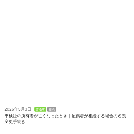
2026年5月17日
普通車
自動車の譲渡証明書の記入の際の注意点｜記入例・実印・印鑑証
明をわかりやすく解説
2026年5月14日
軽自動車
相続
お知らせ
軽自動車を相続するときの手続き｜軽自動車検査協会での流れと
普通車との違い
2026年5月10日
相続
普通車
車検証の所有者が亡くなったとき｜親が相続する場合の名義変更
手続き
2026年5月4日
普通車
相続
車検証の所有者が亡くなったとき｜子が相続する場合の名義変更
手続き
2026年5月3日
普通車
相続
車検証の所有者が亡くなったとき｜配偶者が相続する場合の名義
変更手続き