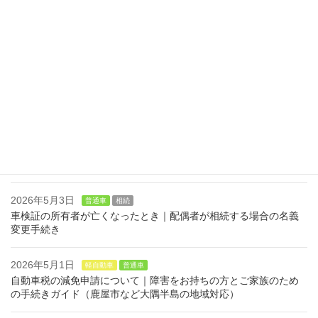
2026年5月14日
軽自動車
相続
お知らせ
軽自動車を相続するときの手続き｜軽自動車検査協会での流れと
普通車との違い
2026年5月10日
相続
普通車
車検証の所有者が亡くなったとき｜親が相続する場合の名義変更
手続き
2026年5月4日
普通車
相続
車検証の所有者が亡くなったとき｜子が相続する場合の名義変更
手続き
2026年5月3日
普通車
相続
車検証の所有者が亡くなったとき｜配偶者が相続する場合の名義
変更手続き
2026年5月1日
軽自動車
普通車
自動車税の減免申請について｜障害をお持ちの方とご家族のため
の手続きガイド（鹿屋市など大隅半島の地域対応）